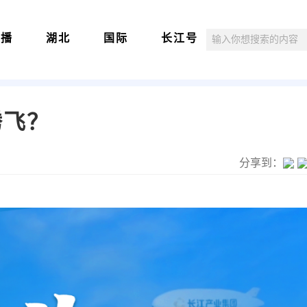
直播
湖北
国际
长江号
腾飞？
分享到：