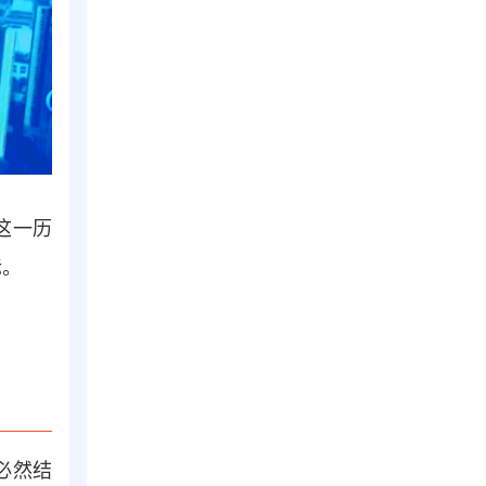
这一历
标。
必然结