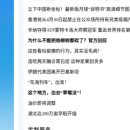
立下中国新坐标！最新版月球“说明书”高清细节图
香港将从4月30日起禁止在公众场所持有另类吸烟
辛纳夺得ATP蒙特卡洛大师赛冠军 重返世界排名
为什么不能把杨柳树都砍了？官方回应
这些看似偷懒的行为，其实没毛病！
连吃两天确诊胃石症 这种浆果别贪多
伊朗代表团离开巴基斯坦
“花海列车”，出发！
这个地方，出台“草莓法”！
油价即将调整
湖北近200万亩早稻开插
定制服务