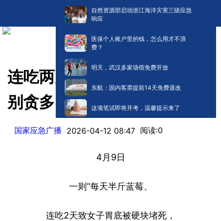
自然资源部启动浙江海洋灾害三级应急
响应
医保个人账户里的钱，怎么用才不浪
费？
明天，武汉多家场馆免费开放
连吃两天确诊胃石症 这种浆果
东航：国内客票提前14天免费退改
别贪多
这项笔试即将开考，温馨提示来了
国家应急广播
阅读:
0
2026-04-12 08:47
4月9日
一则“每天半斤蓝莓、
连吃2天致女子胃底被硬块堵死，