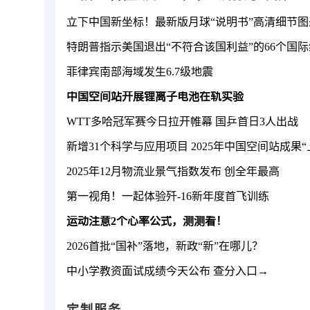
立下中国新坐标！最新版月球“说明书”高清细节图
特朗普指示美国退出“不符合该国利益”的66个国
菲律宾南部海域发生6.7级地震
中国空间站开展锂离子电池在轨实验
WTT多哈冠军赛今日拉开帷幕 国乒首日3人出战
新增31个科学与应用项目 2025年中国空间站成果“
2025年12月物流业景气指数发布 创全年最高
第一视角！一起体验歼-16新年度首飞训练
运动注意2个心率公式，测测看！
2026首批“国补”落地，新政“新”在哪儿？
中小学教资面试成绩今天公布 查分入口→
定制服务