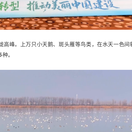
徙高峰。上万只小天鹅、斑头雁等鸟类，在水天一色间
多种。