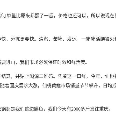
的订单量比原来都翻了一番，价格也还可以，所以说现在
要快，分拣更要快。清淤、装箱、发运，一箱箱活鳝被火
鳝要进山，我们市场必须保证时效和鲜活度。
子结算，并贴上溯源二维码。凭着这一口鲜，今年，仙桃
随着国庆需求大涨，仙桃黄鳝市场销量节节攀升，日均成
锅都是我们这边鳝鱼，我们今天有2000多斤发往重庆。