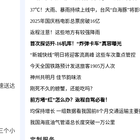
2025年国庆档电影总票房破16亿
返程注意！这些地方有较强降雨
首次探访歼-16机库！“炸弹卡车”真容曝光
“新城快线”明日将迎客流高峰 这些车次重点管控
今天全国铁路预计发送旅客1905万人次
神州共明月 佳节韵味浓
速送达
刚死不久的螃蟹，还能吃吗？
前方堵“红”怎么办？返程自驾必看！
均保持增长 一组数据看我国前8个月交通运输主要
我国海底油气管道总长度突破一万公里
三个小
定制服务