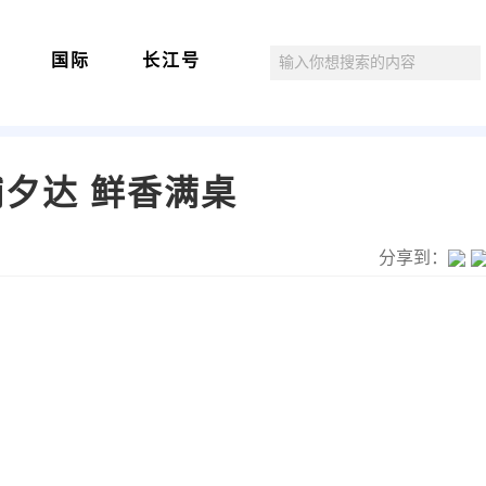
国际
长江号
捕夕达 鲜香满桌
分享到：