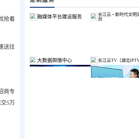
长江云 • 新时代文明
融媒体平台建设服务
就抢着
台
速送往
大数据舆情中心
长江云TV（湖北IPT
招商专
交5万