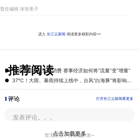
责任编辑 张智美子
进入
长江云新闻
阅读更多精彩内容>>
推荐阅读
●
一张球票撬动全城消费 赛事经济如何将“流量”变“增量”
●
​37℃！大雨、暴雨持续上线中，台风“白海豚”将影响湖北
评论
打开长江云新闻看更多
发表评论。。。
点击加载更多
暂无评论，快来抢沙发~