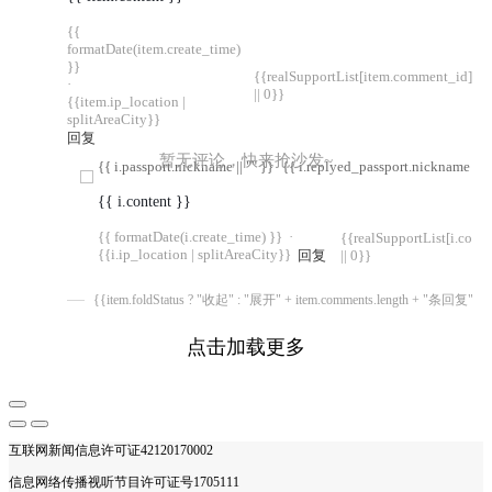
{{
formatDate(item.create_time)
}}
{{realSupportList[item.comment_id]
·
|| 0}}
{{item.ip_location |
splitAreaCity}}
回复
暂无评论，快来抢沙发~
{{ i.passport.nickname || "" }}
{{ i.replyed_passport.nickname || "
{{ i.content }}
{{ formatDate(i.create_time) }}
·
{{realSupportList[i.com
{{i.ip_location | splitAreaCity}}
回复
|| 0}}
{{item.foldStatus ? "收起" : "展开" + item.comments.length + "条回复"}}
点击加载更多
互联网新闻信息许可证42120170002
信息网络传播视听节目许可证号1705111