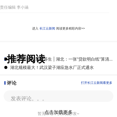
责任编辑 李小涵
进入
长江云新闻
阅读更多精彩内容>>
推荐阅读
●
争当高质量发展优等生 | 湖北：一张“贷款明白纸”算清融资成本账
●
湖北规模最大！武汉梁子湖应急水厂正式通水
评论
打开长江云新闻看更多
发表评论。。。
点击加载更多
暂无评论，快来抢沙发~