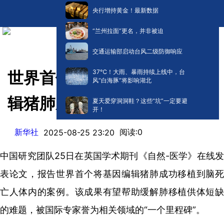
央行增持黄金！最新数据
“兰州拉面”更名，并非被迫
交通运输部启动台风二级防御响应
​37℃！大雨、暴雨持续上线中，台
世界首例！中国团队将基因编
风“白海豚”将影响湖北
辑猪肺成功移植人体
夏天爱穿洞洞鞋？这些“坑”一定要避
开！
新华社
阅读:
0
2025-08-25 23:20
中国研究团队25日在英国学术期刊《自然-医学》在线发
表论文，报告世界首个将基因编辑猪肺成功移植到脑死
亡人体内的案例。该成果有望帮助缓解肺移植供体短缺
的难题，被国际专家誉为相关领域的“一个里程碑”。