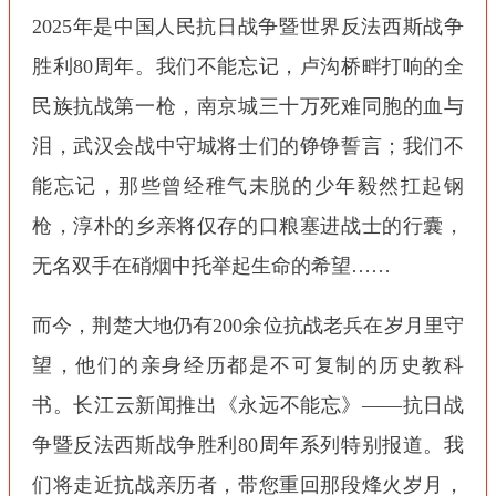
2025年是中国人民抗日战争暨世界反法西斯战争
胜利80周年。我们不能忘记，卢沟桥畔打响的全
民族抗战第一枪，南京城三十万死难同胞的血与
泪，武汉会战中守城将士们的铮铮誓言；我们不
能忘记，那些曾经稚气未脱的少年毅然扛起钢
枪，淳朴的乡亲将仅存的口粮塞进战士的行囊，
无名双手在硝烟中托举起生命的希望……
而今，荆楚大地仍有200余位抗战老兵在岁月里守
望，他们的亲身经历都是不可复制的历史教科
书。长江云新闻推出《永远不能忘》——抗日战
争暨反法西斯战争胜利80周年系列特别报道。我
们将走近抗战亲历者，带您重回那段烽火岁月，