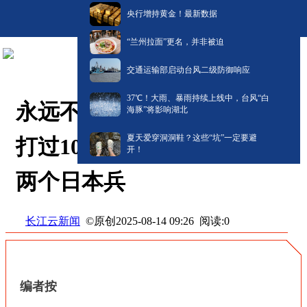
央行增持黄金！最新数据
“兰州拉面”更名，并非被迫
交通运输部启动台风二级防御响应
​37℃！大雨、暴雨持续上线中，台风“白
永远不能忘 |103岁抗战老兵
海豚”将影响湖北
夏天爱穿洞洞鞋？这些“坑”一定要避
打过100多次仗，曾一枪撂倒
开！
两个日本兵
长江云新闻
©原创
阅读:
0
2025-08-14 09:26
编者按