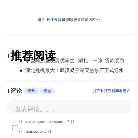
进入
长江云新闻
阅读更多精彩内容>>
推荐阅读
●
争当高质量发展优等生 | 湖北：一张“贷款明白纸”算清融资成本账
●
湖北规模最大！武汉梁子湖应急水厂正式通水
评论
最热
最新
打开长江云新闻看更多
发表评论。。。
{{ item.passport.nickname || "" }}
{{ item.content }}