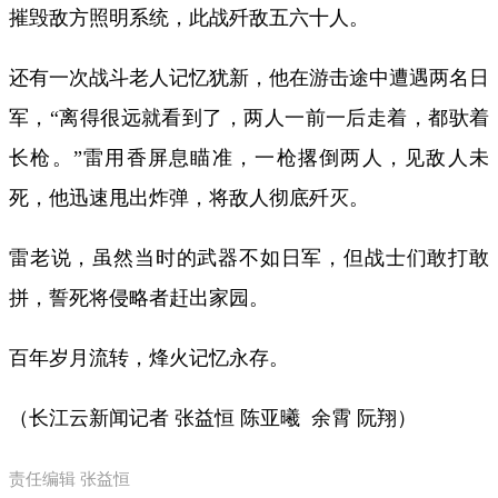
摧毁敌方照明系统，此战歼敌五六十人。
还有一次战斗老人记忆犹新，他在游击途中遭遇两名日
军，“离得很远就看到了，两人一前一后走着，都驮着
长枪。”雷用香屏息瞄准，一枪撂倒两人，见敌人未
死，他迅速甩出炸弹，将敌人彻底歼灭。
雷老说，虽然当时的武器不如日军，但战士们敢打敢
拼，誓死将侵略者赶出家园。
百年岁月流转，烽火记忆永存。
（长江云新闻记者 张益恒 陈亚曦 余霄 阮翔
）
责任编辑 张益恒