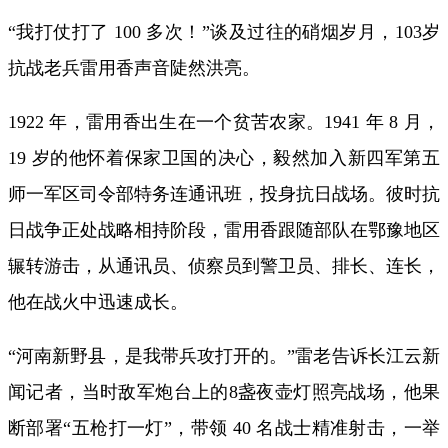
“我打仗打了 100 多次！”谈及过往的硝烟岁月，103岁
抗战老兵雷用香声音陡然洪亮。
1922 年，雷用香出生在一个贫苦农家。1941 年 8 月，
19 岁的他怀着保家卫国的决心，毅然加入新四军第五
师一军区司令部特务连通讯班，投身抗日战场。彼时抗
日战争正处战略相持阶段，雷用香跟随部队在鄂豫地区
辗转游击，从通讯员、侦察员到警卫员、排长、连长，
他在战火中迅速成长。
“河南新野县，是我带兵攻打开的。”雷老告诉长江云新
闻记者，当时敌军炮台上的8盏夜壶灯照亮战场，他果
断部署“五枪打一灯”，带领 40 名战士精准射击，一举