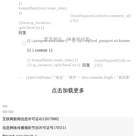
{{
formatDate(item.create_time)
}}
{{realSupportList[item.comment_id]
·
|| 0}}
{{item.ip_location |
splitAreaCity}}
回复
暂无评论，快来抢沙发~
{{ i.passport.nickname || "" }}
{{ i.replyed_passport.nickname || "
{{ i.content }}
{{ formatDate(i.create_time) }}
·
{{realSupportList[i.com
{{i.ip_location | splitAreaCity}}
回复
|| 0}}
{{item.foldStatus ? "收起" : "展开" + item.comments.length + "条回复"}}
点击加载更多
互联网新闻信息许可证42120170002
信息网络传播视听节目许可证号1705111