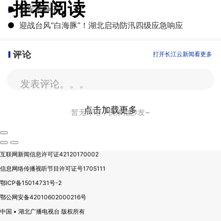
推荐阅读
●
冠军的种子
●
迎战台风“白海豚”！湖北启动防汛四级应急响应
评论
打开长江云新闻看更多
发表评论。。。
点击加载更多
暂无评论，快来抢沙发~
互联网新闻信息许可证42120170002
信息网络传播视听节目许可证号1705111
鄂ICP备15014731号-2
鄂公网安备42010602000216号
中国 • 湖北广播电视台 版权所有