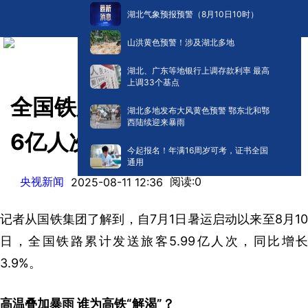
湖北气象预报预警（8月10日10时）
山洪黄色预警！涉及湖北多地
湖北、广东等地银行上调存款利率 最高
上调33个基点
全国铁路暑运累计发送旅客近
湖北多地发布大风黄色预警 鄂东北和鄂
西陆续迎来暴雨
6亿人次
今起报名！年满16周岁可考，证书全国
通用
央视新闻
阅读:
0
2025-08-11 12:36
记者从国铁集团了解到，自7月1日暑运启动以来至8月10
日，全国铁路累计发送旅客5.99亿人次，同比增长
3.9%。
高温叠加暴雨 谁为高铁“解渴”？