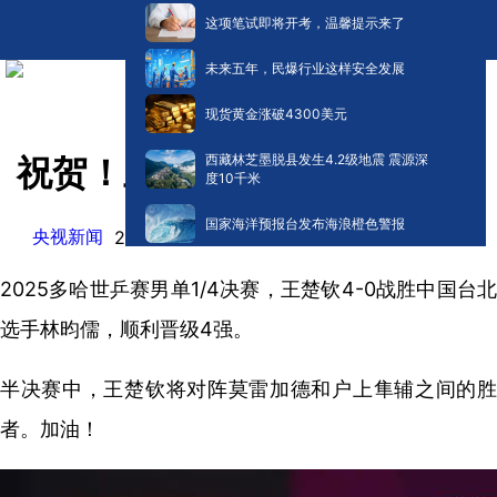
这项笔试即将开考，温馨提示来了
未来五年，民爆行业这样安全发展
现货黄金涨破4300美元
西藏林芝墨脱县发生4.2级地震 震源深
祝贺！王楚钦晋级世乒赛4强
度10千米
国家海洋预报台发布海浪橙色警报
央视新闻
阅读:
0
2025-05-24 07:19
2025多哈世乒赛男单1/4决赛，王楚钦4-0战胜中国台北
选手林昀儒，顺利晋级4强。
半决赛中，王楚钦将对阵莫雷加德和户上隼辅之间的胜
者。加油！