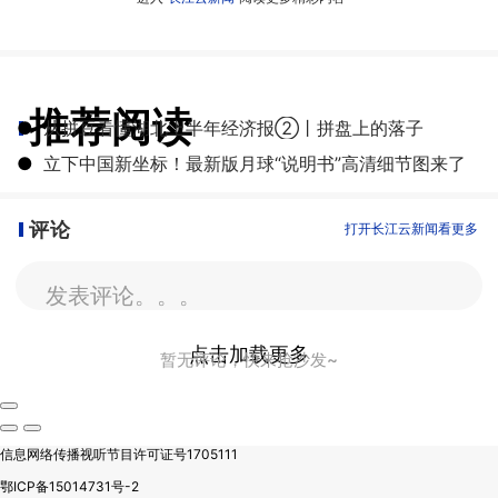
推荐阅读
●
从拼豆看懂湖北上半年经济报②丨拼盘上的落子
●
立下中国新坐标！最新版月球“说明书”高清细节图来了
评论
打开长江云新闻看更多
发表评论。。。
点击加载更多
暂无评论，快来抢沙发~
信息网络传播视听节目许可证号1705111
鄂ICP备15014731号-2