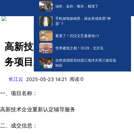
油价、金价、银价，都涨了
手机放电饭锅里，就会变成抢票“神
器”？
看美了！武汉文艺避暑地+1
高新技术企业重新认定辅导服
世界建筑之都！2029，北京见
务项目成交结果公告
自然资源部启动浙江海洋灾害三级应急
响应
长江云
阅读:
0
2025-05-23 14:21
一、项目名称：
高新技术企业重新认定辅导服务
二、成交信息：