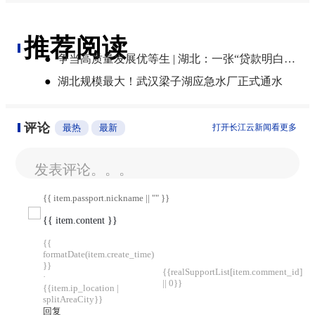
推荐阅读
●
争当高质量发展优等生 | 湖北：一张“贷款明白纸”算清融资成本账
●
湖北规模最大！武汉梁子湖应急水厂正式通水
评论
最热
最新
打开长江云新闻看更多
发表评论。。。
{{ item.passport.nickname || "" }}
{{ item.content }}
{{
formatDate(item.create_time)
}}
{{realSupportList[item.comment_id]
·
|| 0}}
{{item.ip_location |
splitAreaCity}}
回复