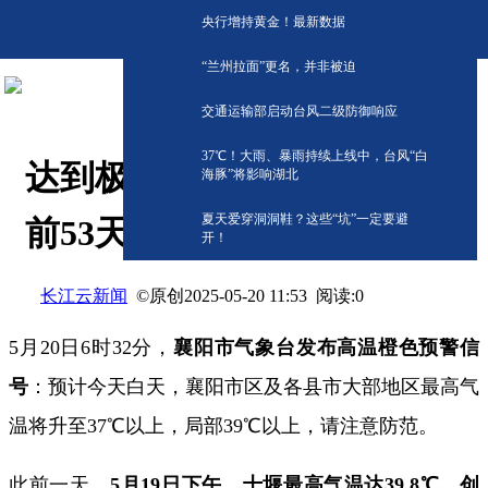
央行增持黄金！最新数据
“兰州拉面”更名，并非被迫
交通运输部启动台风二级防御响应
​37℃！大雨、暴雨持续上线中，台风“白
达到极端事件标准！湖北提
海豚”将影响湖北
夏天爱穿洞洞鞋？这些“坑”一定要避
前53天40℃
开！
长江云新闻
©原创
阅读:
0
2025-05-20 11:53
5月20日6时32分，
襄阳市气象台发布
高温橙色预警信
号
：
预计今天白天，襄阳市区及各县市大部地区最高气
温将升至37℃以上，局部39℃以上，请注意防范。
此前一天，
5月19日下午，十堰最高气温达39.8℃，创