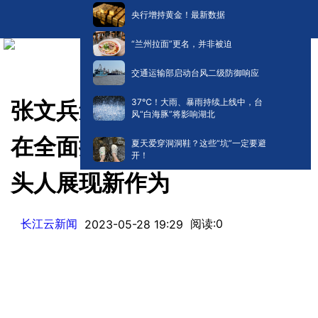
央行增持黄金！最新数据
“兰州拉面”更名，并非被迫
交通运输部启动台风二级防御响应
​37℃！大雨、暴雨持续上线中，台
张文兵勉励广大村党组织书记
风“白海豚”将影响湖北
在全面推进乡村振兴中当好带
夏天爱穿洞洞鞋？这些“坑”一定要避
开！
头人展现新作为
长江云新闻
阅读:
0
2023-05-28 19:29