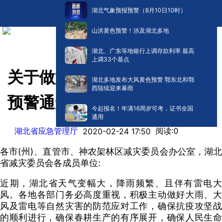
湖北气象预报预警（8月10日10时）
山洪黄色预警！涉及湖北多地
湖北、广东等地银行上调存款利率 最高
上调33个基点
关于做好雷雨大风防范工作的
湖北多地发布大风黄色预警 鄂东北和鄂
西陆续迎来暴雨
预警通知
今起报名！年满16周岁可考，证书全国
通用
湖北省应急管理厅
阅读:
0
2020-02-24 17:50
各市(州)、直管市、神农架林区减灾委员会办公室，湖北
省减灾委员会各成员单位:
近期，湖北省天气变幅大，降雨频繁、且伴有雷电大
风。各地各部门务必高度重视，积极主动做好大雨、大
风及雷电等自然灾害的防范应对工作，确保抗疫攻坚战
的顺利进行，确保春耕生产的有序展开，确保人民生命