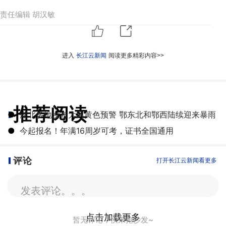
责任编辑 胡汉敏
进入
长江云新闻
阅读更多精彩内容>>
推荐阅读
●
湖北多地发布大风黄色预警 鄂东北和鄂西陆续迎来暴雨
●
今起报名！年满16周岁可考，证书全国通用
评论
打开长江云新闻看更多
发表评论。。。
点击加载更多
暂无评论，快来抢沙发~