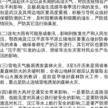
(一)气温起伏不定以及长期的高湿天气，对抗击疫情会产
生不利影响，且极易滋生流感等春季流行病的发生。特
别是武汉及其周边地区要高度重视，积极引导民众搞好
保暧防潮的工作，及时阻断病毒和细菌的滋生，严防疫
情回头、严防其它流行病暴发。
(二)连旬大雨有可能形成春汛，影响到恢复生产和人民生
活。鄂西南及江汉平原等平原丘陵地区要重点做好防春
汛的准备，确保春耕生产的正常进行。其它对区也要防
止 “沱子雨”引发的山洪、滑坡等次生灾害对民众生产生
活的影响。
(三)雷电天气极易诱发森林火灾。3至5月历来是我省春
夏森林防火的关键时期，全省山地林区都应认真吸取去
年山火频发的教训，提前提早做好森林防火工作，当
前，重点是防止连续雷电诱发的森林火灾。
(四)暴雨大风对交通安全带来影响。一是要防止道路湿
滑、低能见度对高速公路行驶安全的影响;二是要防强风
激流对长江、汉江等水上航行安全的影响;三是要严防滑