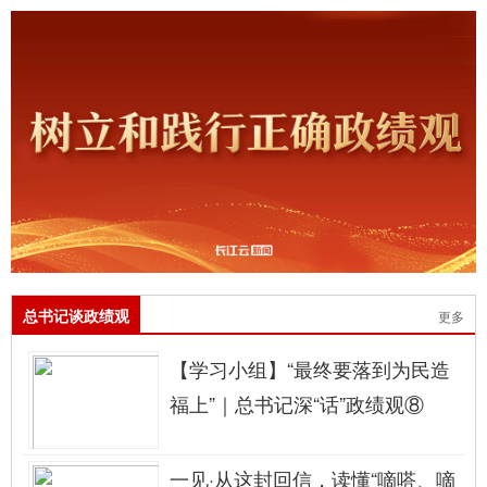
总书记谈政绩观
更多
【学习小组】“最终要落到为民造
福上”｜总书记深“话”政绩观⑧
一见·从这封回信，读懂“嘀嗒、嘀