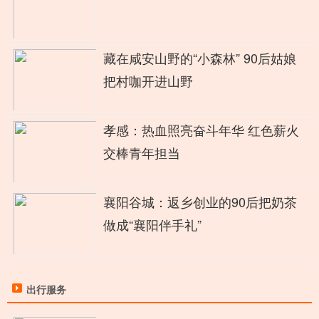
藏在咸安山野的“小森林” 90后姑娘
把村咖开进山野
孝感：热血照亮奋斗年华 红色薪火
交棒青年担当
襄阳谷城：返乡创业的90后把奶茶
做成“襄阳伴手礼”
出行服务