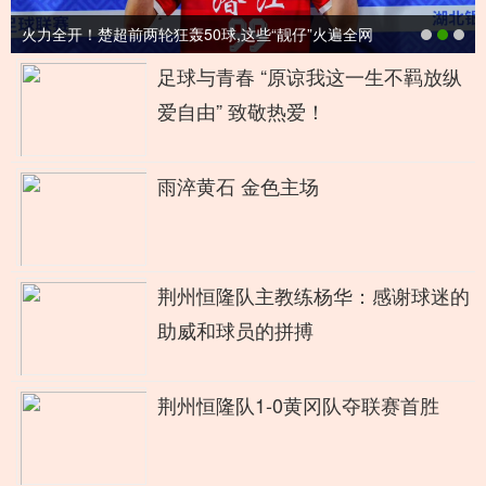
火力全开！楚超前两轮狂轰50球,这些“靓仔”火遍全网
足球与青春 “原谅我这一生不羁放纵
爱自由” 致敬热爱！
雨淬黄石 金色主场
荆州恒隆队主教练杨华：感谢球迷的
助威和球员的拼搏
荆州恒隆队1-0黄冈队夺联赛首胜