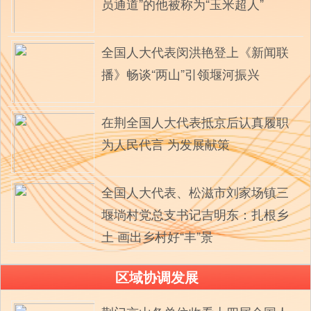
员通道”的他被称为“玉米超人”
全国人大代表闵洪艳登上《新闻联
播》畅谈“两山”引领堰河振兴
在荆全国人大代表抵京后认真履职
为人民代言 为发展献策
全国人大代表、松滋市刘家场镇三
堰埫村党总支书记吉明东：扎根乡
土 画出乡村好“丰”景
区域协调发展