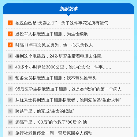
捐献故事
她说自己是“天选之子”，为了这件事花光所有运气
1
退役军人捐献造血干细胞，为生命续航
2
时隔11年再次见义勇为，他一心只为救人
3
接到这个电话后，24岁研究生带着电脑去住院
4
40多个小时奔波3000公里，他心心念念一件事……
5
预备党员捐献造血干细胞：我不带头谁带头
6
95后医学生捐献造血干细胞，这是她“救治”的第一个病人
7
从优秀士兵到造血干细胞捐献者，他用爱传递“生命火种”
8
跨越千里，他完成“生命的续航”
9
远隔千里，“00后”的他救了“80后”的她
10
旅行社老板停业一周，背后原因令人感动
11