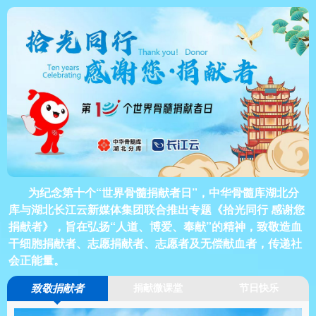
为纪念第十个“世界骨髓捐献者日”，中华骨髓库湖北分
库与湖北长江云新媒体集团联合推出专题《拾光同行 感谢您
捐献者》，旨在弘扬“人道、博爱、奉献”的精神，致敬造血
干细胞捐献者、志愿捐献者、志愿者及无偿献血者，传递社
会正能量。
致敬捐献者
捐献微课堂
节日快乐