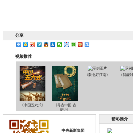
分享
视频推荐
《陕北好江南》
《智能
《中国五六式》
《寻古中国·古
蜀记》
精彩推介
中央新影集团