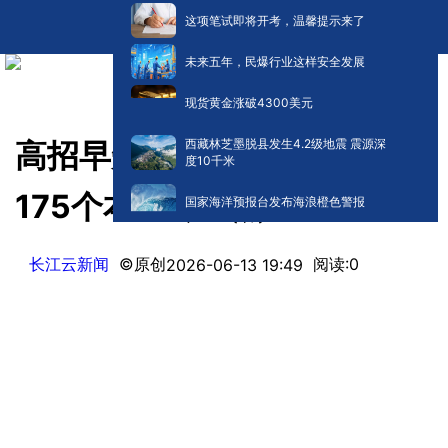
这项笔试即将开考，温馨提示来了
未来五年，民爆行业这样安全发展
现货黄金涨破4300美元
西藏林芝墨脱县发生4.2级地震 震源深
高招早知道 | 湖北高校新增
度10千米
175个本科专业点
国家海洋预报台发布海浪橙色警报
长江云新闻
©原创
阅读:
0
2026-06-13 19:49