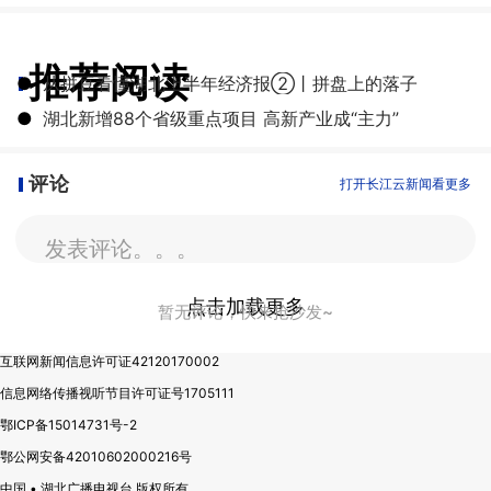
推荐阅读
●
从拼豆看懂湖北上半年经济报②丨拼盘上的落子
●
湖北新增88个省级重点项目 高新产业成“主力”
评论
打开长江云新闻看更多
发表评论。。。
点击加载更多
暂无评论，快来抢沙发~
互联网新闻信息许可证42120170002
信息网络传播视听节目许可证号1705111
鄂ICP备15014731号-2
鄂公网安备42010602000216号
中国 • 湖北广播电视台 版权所有