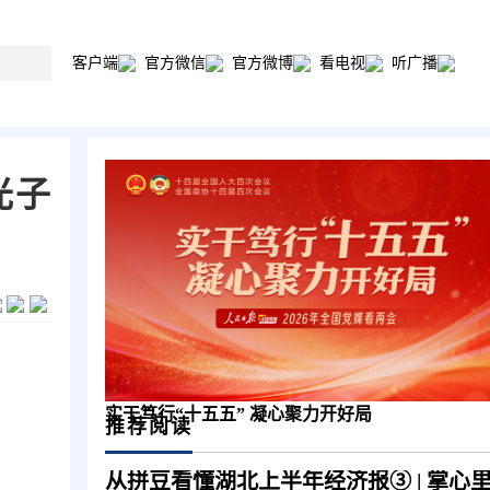
客户端
官方微信
官方微博
看电视
听广播
光子
实干笃行“十五五” 凝心聚力开好局
推荐阅读