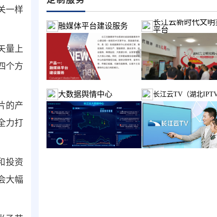
关一样
长江云新时代文明
融媒体平台建设服务
平台
矢量上
四个方
大数据舆情中心
长江云TV（湖北IPT
片的产
全力打
和投资
会大幅