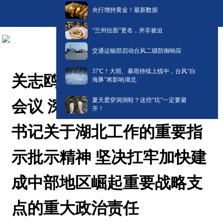
央行增持黄金！最新数据
“兰州拉面”更名，并非被迫
交通运输部启动台风二级防御响应
​37℃！大雨、暴雨持续上线中，台风“白
关志鸥主持召开省委常委会
海豚”将影响湖北
夏天爱穿洞洞鞋？这些“坑”一定要避
会议 深入学习贯彻习近平总
开！
书记关于湖北工作的重要指
示批示精神 坚决扛牢加快建
成中部地区崛起重要战略支
点的重大政治责任