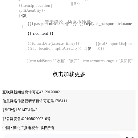
·
|| 0}}
{{item.ip_location |
splitAreaCity}}
回复
暂无评论，快来抢沙发~
{{ i.passport.nickname || "" }}
{{ i.replyed_passport.nickname || "
{{ i.content }}
{{ formatDate(i.create_time) }}
·
{{realSupportList[i.com
{{i.ip_location | splitAreaCity}}
回复
|| 0}}
{{item.foldStatus ? "收起" : "展开" + item.comments.length + "条回复"}}
点击加载更多
互联网新闻信息许可证42120170002
信息网络传播视听节目许可证号1705111
鄂ICP备15014731号-2
鄂公网安备42010602000216号
中国 • 湖北广播电视台 版权所有
COPYRIGHT © 2025 ALL RIGHTS RESERVED.