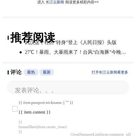
进入
长江云新闻
阅读更多精彩内容>>
推荐阅读
●
武汉这个社区“转身”登上《人民日报》头版
●
27℃！暴雨、大暴雨来了！台风“白海豚”今晚登陆，湖北开启降雨降温模式
评论
最热
最新
打开长江云新闻看更多
发表评论。。。
{{ item.passport.nickname || "" }}
{{ item.content }}
{{
formatDate(item.create_time)
}}
{{realSupportList[item.comment_id]