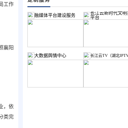
局工作
长江云新时代文明
融媒体平台建设服务
平台
照襄阳
大数据舆情中心
长江云TV（湖北IPT
。
业，依
分类完