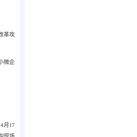
改革攻
小微企
月17
构现场