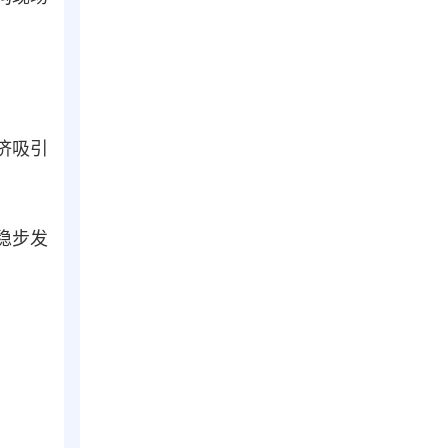
济吸引
稳步发