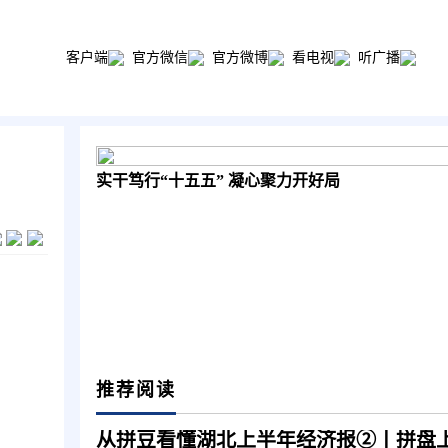
客户端
官方微信
官方微博
看电视
听广播
实干笃行“十五五” 凝心聚力开好局
推荐阅读