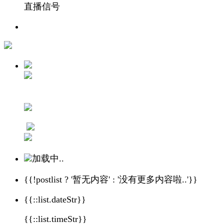
直播信号
加载中..
{{!postlist ? '暂无内容' : '没有更多内容啦..'}}
{{::list.dateStr}}
{{::list.timeStr}}