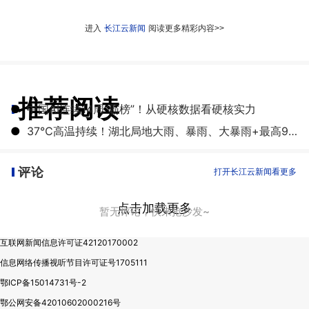
进入
长江云新闻
阅读更多精彩内容>>
推荐阅读
●
中国AI连续14周“霸榜”！从硬核数据看硬核实力
●
37℃高温持续！湖北局地大雨、暴雨、大暴雨+最高9级雷暴大风
评论
打开长江云新闻看更多
点击加载更多
暂无评论，快来抢沙发~
互联网新闻信息许可证42120170002
信息网络传播视听节目许可证号1705111
鄂ICP备15014731号-2
鄂公网安备42010602000216号