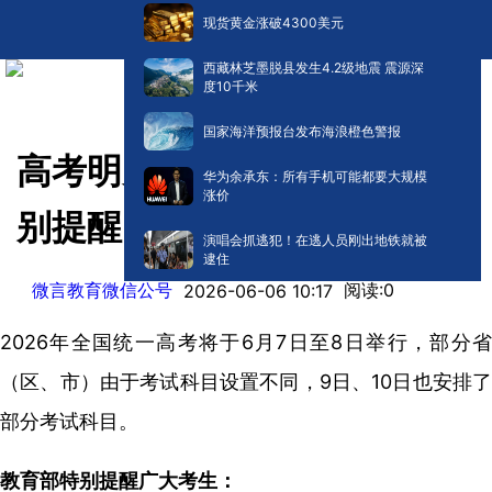
现货黄金涨破4300美元
西藏林芝墨脱县发生4.2级地震 震源深
度10千米
国家海洋预报台发布海浪橙色警报
高考明天开考，教育部发布特
华为余承东：所有手机可能都要大规模
涨价
别提醒
演唱会抓逃犯！在逃人员刚出地铁就被
逮住
微言教育微信公号
阅读:
0
2026-06-06 10:17
2026年全国统一高考将于6月7日至8日举行，部分省
（区、市）由于考试科目设置不同，9日、10日也安排了
部分考试科目。
教育部特别提醒广大考生：