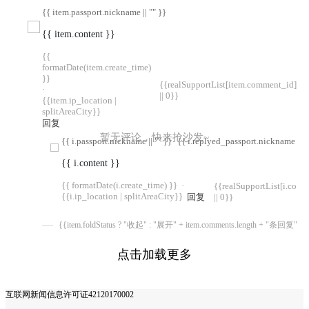
{{ item.passport.nickname || "" }}
{{ item.content }}
{{
formatDate(item.create_time)
}}
{{realSupportList[item.comment_id]
·
|| 0}}
{{item.ip_location |
splitAreaCity}}
回复
暂无评论，快来抢沙发~
{{ i.passport.nickname || "" }}
{{ i.replyed_passport.nickname || "
{{ i.content }}
{{ formatDate(i.create_time) }}
·
{{realSupportList[i.com
{{i.ip_location | splitAreaCity}}
回复
|| 0}}
{{item.foldStatus ? "收起" : "展开" + item.comments.length + "条回复"}}
点击加载更多
互联网新闻信息许可证42120170002