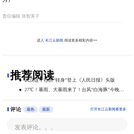
责任编辑 张智美子
进入
长江云新闻
阅读更多精彩内容>>
推荐阅读
●
武汉这个社区“转身”登上《人民日报》头版
●
27℃！暴雨、大暴雨来了！台风“白海豚”今晚登陆，湖北开启降雨降温模式
评论
最热
最新
打开长江云新闻看更多
发表评论。。。