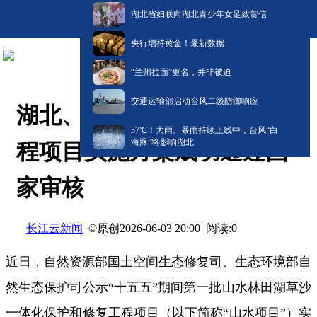
湖北省妇联向湖北青少年女足致贺信
央行增持黄金！最新数据
“兰州拉面”更名，并非被迫
交通运输部启动台风二级防御响应
湖北、河南“十五五”山水工
​37℃！大雨、暴雨持续上线中，台风“白
海豚”将影响湖北
程项目实施方案成功通过国
家审核
长江云新闻
©原创
阅读:
0
2026-06-03 20:00
近日，自然资源部国土空间生态修复司、生态环境部自
然生态保护司公示“十五五”期间第一批山水林田湖草沙
一体化保护和修复工程项目（以下简称“山水项目”）实