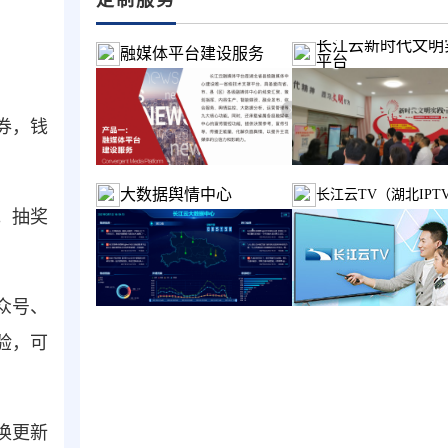
长江云新时代文明
融媒体平台建设服务
平台
券，钱
大数据舆情中心
长江云TV（湖北IPT
。抽奖
众号、
验，可
换更新