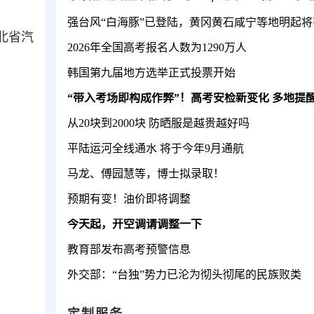
北省汽
2026年全国高考报名人数为1290万人
韩国第九届地方选举正式投票开始
“带入考场即构成作弊”！高考安检新变化 多地提
从20块到2000块 防晒服是越贵越好吗
平陆运河全线通水 将于今年9月通航
马龙、傅园慧等，博士拟录取！
预期有变！油价即将调整
今天起，开空调请调整一下
教育部发布高考预警信息
外交部：“台独”势力已沦为彻头彻尾的民族败类
定制服务