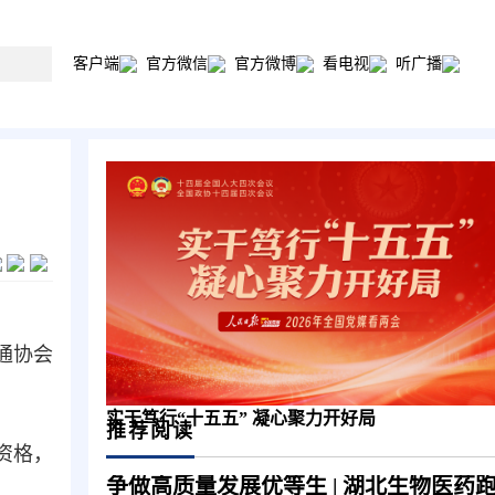
客户端
官方微信
官方微博
看电视
听广播
通协会
实干笃行“十五五” 凝心聚力开好局
推荐阅读
资格，