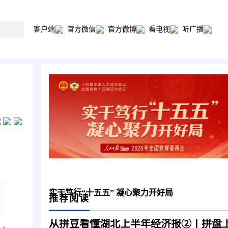
客户端
官方微信
官方微博
看电视
听广播
实干笃行“十五五” 凝心聚力开好局
推荐阅读