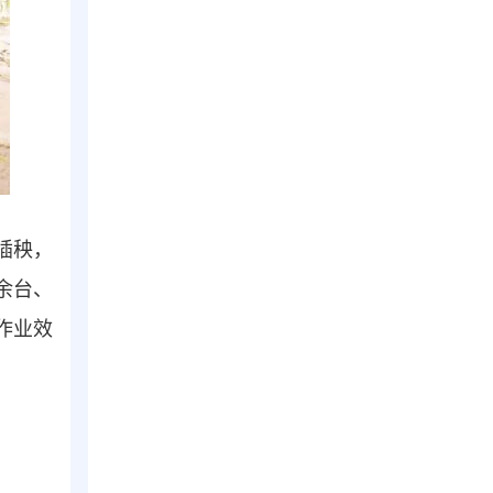
插秧，
余台、
作业效