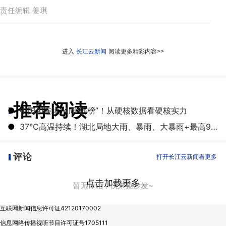
责任编辑 姜琪
进入
长江云新闻
阅读更多精彩内容>>
推荐阅读
●
中国AI连续14周“霸榜”！从硬核数据看硬核实力
●
37℃高温持续！湖北局地大雨、暴雨、大暴雨+最高9级雷暴大风
评论
打开长江云新闻看更多
点击加载更多
暂无评论，快来抢沙发~
互联网新闻信息许可证42120170002
信息网络传播视听节目许可证号1705111