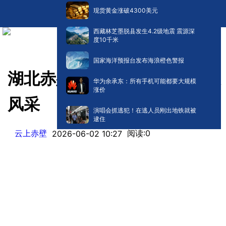
现货黄金涨破4300美元
西藏林芝墨脱县发生4.2级地震 震源深
度10千米
国家海洋预报台发布海浪橙色警报
湖北赤壁：萌娃秀非遗 六一展
华为余承东：所有手机可能都要大规模
涨价
风采
演唱会抓逃犯！在逃人员刚出地铁就被
逮住
云上赤壁
阅读:
0
2026-06-02 10:27