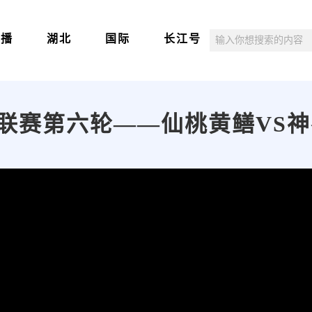
直播
湖北
国际
长江号
足球联赛第六轮——仙桃黄鳝VS