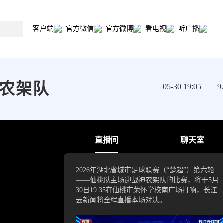
客户端
官方微信
官方微博
看电视
听广播
神农架队
05-30 19:05 
直播间
聊天室
2026年湖北省城市足球联赛（“楚超”）第六轮
——仙桃队主场迎战神农架队的比赛，将于5月
30日19:35在仙桃市荣怀学校南广场打响，长江
云新闻将全程直播本场对决。