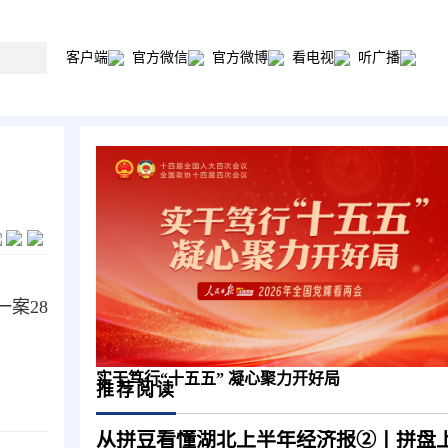
客户端
官方微信
官方微博
看电视
听广播
案28
实干笃行“十五五” 凝心聚力开好局
推荐阅读