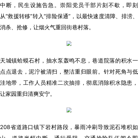
中断，民生设施告急。崇阳党员干部片刻不歇，即刻
从“救援转移”转入“排险保通”，以最快速度清障、排涝、
消杀、抢修，让烟火气重回街巷村落。
天城镇蛤蟆石村，抽水泵轰鸣不息，巷道院落的积水一
点点退去，泥泞被清扫，整洁重归眼前。针对死角与低
洼地带，工作人员精准二次抽排，彻底消除积水隐患，
让家园重归清爽安宁。
208省道路口镇下岩村路段，暴雨冲刷导致泥石堆积如