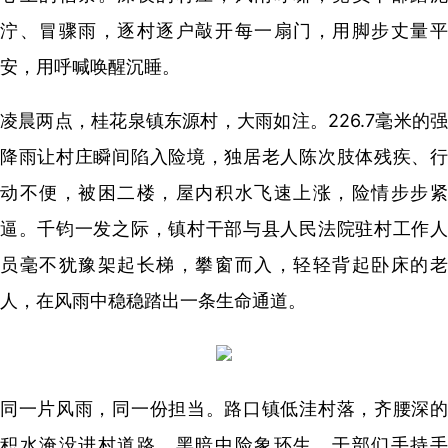
泞、冒骤雨，逐村逐户敲开每一扇门，用脚步丈量平
安，用呼喊唤醒沉睡。
凌晨两点，桂花泉镇东源村，大雨如注。226.7毫米的强
降雨让村庄瞬间陷入险境，独居老人陈次肢体残疾、行
动不便，被困二楼，屋内积水飞速上涨，险情步步紧
逼。千钧一发之际，镇村干部与县人民法院驻村工作人
员毫不犹豫架起长梯，攀窗而入，轻轻背起卧床的老
人，在风雨中稳稳踏出一条生命通道。
同一片风雨，同一份担当。路口镇低洼村落，齐腰深的
积水淹没进村道路，黑暗中险象环生。干部们手持手