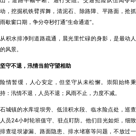
山，道路半幅中断、通行受阻。交通抢险队伍闻令即
动，挖掘机铁臂挥舞，清泥石、除路障、平路面，抢抓
雨歇窗口期，争分夺秒打通“生命通道”。
从积水排净到道路疏通，晨光里忙碌的身影，是最动人
的风景。
坚守不退，汛情当前守望相助
险情暂缓，人心安定，但坚守从未松懈。崇阳始终秉
持：汛情不退，人员不退；风雨不止，力度不减。
石城镇的水库堤坝旁、低洼积水段、临水险点处，巡查
人员24小时轮班值守、驻点盯防。他们目光如炬，细致
排查堤坝渗漏、路面隐患、排水堵塞等问题，不放过一