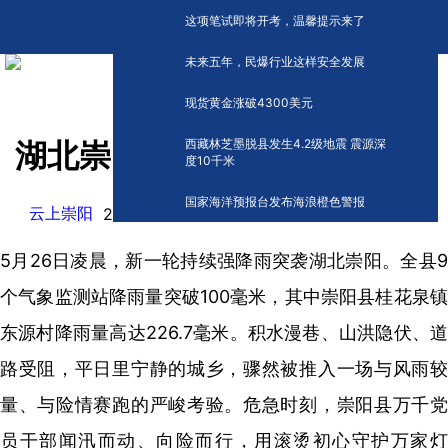
这项笔试即将开考，温馨提示来了
未来五年，民爆行业这样安全发展
现货黄金涨破4300美元
西藏林芝墨脱县发生4.2级地震 震源深
湖北崇阳：初心如磐护安澜
度10千米
国家海洋预报台发布海浪橙色警报
云上崇阳
阅读:
0
2026-05-27 14:25
5月26日凌晨，新一轮持续强降雨突袭湖北崇阳。全县9
个气象监测站降雨量突破100毫米，其中崇阳县桂花泉镇
东源村降雨量高达226.7毫米。积水漫巷、山洪隐伏、道
路受阻，平日里宁静的城乡，骤然被推入一场与风雨较
量、与险情赛跑的严峻考验。危急时刻，崇阳县万千党
员干部闻汛而动、向险而行，用滚烫初心守护万家灯