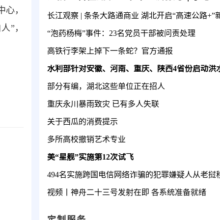
中心，
长江观察 | 条条大路通商业 湖北开启“高速公路+”
人”，
“泡药杨梅”事件：23名党员干部被问责处理
高铁行李架上掉下一条蛇？官方通报
部分有编，湖北这些单位正在招人
重庆永川暴雨致灾 已有多人失联
关于西瓜的消费提示
多所高校撤销艺术专业
美“星舰”实施第12次试飞
视频丨神舟二十三号发射在即 各系统准备就绪
定制服务