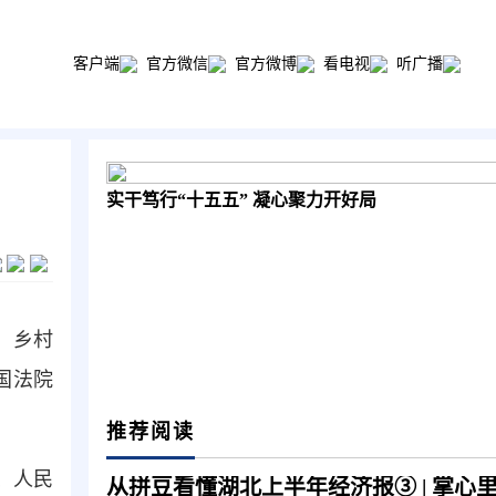
客户端
官方微信
官方微博
看电视
听广播
实干笃行“十五五” 凝心聚力开好局
，乡村
全国法院
推荐阅读
、人民