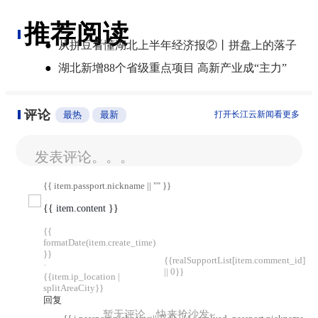
推荐阅读
●
从拼豆看懂湖北上半年经济报②丨拼盘上的落子
●
湖北新增88个省级重点项目 高新产业成“主力”
评论
最热
最新
打开长江云新闻看更多
发表评论。。。
{{ item.passport.nickname || "" }}
{{ item.content }}
{{
formatDate(item.create_time)
}}
{{realSupportList[item.comment_id]
·
|| 0}}
{{item.ip_location |
splitAreaCity}}
回复
暂无评论，快来抢沙发~