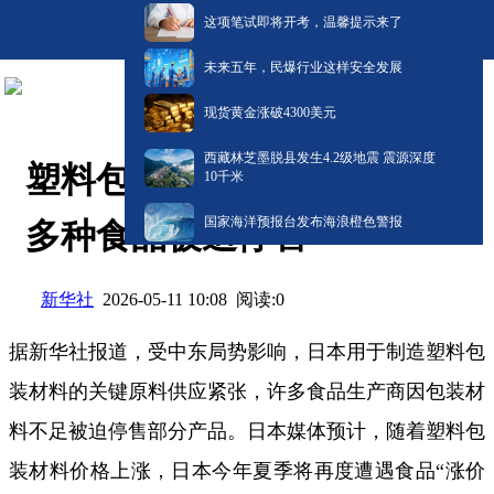
这项笔试即将开考，温馨提示来了
未来五年，民爆行业这样安全发展
现货黄金涨破4300美元
西藏林芝墨脱县发生4.2级地震 震源深度
塑料包装材料供应紧缺 日本
10千米
国家海洋预报台发布海浪橙色警报
多种食品被迫停售
新华社
阅读:
0
2026-05-11 10:08
据新华社报道，受中东局势影响，日本用于制造塑料包
装材料的关键原料供应紧张，许多食品生产商因包装材
料不足被迫停售部分产品。日本媒体预计，随着塑料包
装材料价格上涨，日本今年夏季将再度遭遇食品“涨价