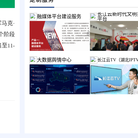
长江云新时代文明
融媒体平台建设服务
平台
军马克·
个阶段
11-
大数据舆情中心
长江云TV（湖北IPT