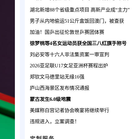
湖北新增88个省级重点项目 高新产业成“主力”
男子从内地偷运51公斤盒饭回澳门，被查获
加油！国乒出征伦敦世乒赛团体赛
徐梦桃等4名女运动员获全国三八红旗手称号
刘必安等十六人非法集资案一审宣判
2026亚足联U17女足亚洲杯赛程出炉
郑钦文马德里站无缘16强
庐山西海景区发布情况通报
蒙古发生6.0级地震
美媒称白宫记者协会晚宴将继续举行
违规进入，立案调查！
定制服务