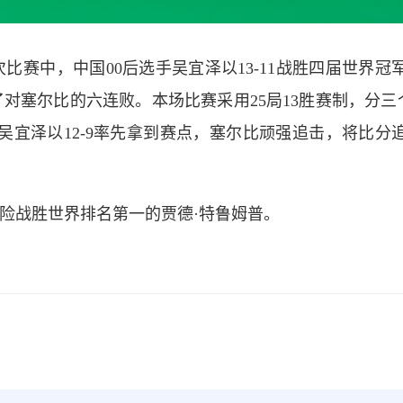
轮次比赛中，中国00后选手吴宜泽以13-11战胜四届世界冠
对塞尔比的六连败。本场比赛采用25局13胜赛制，分三
宜泽以12-9率先拿到赛点，塞尔比顽强追击，将比分追至
2惊险战胜世界排名第一的贾德·特鲁姆普。