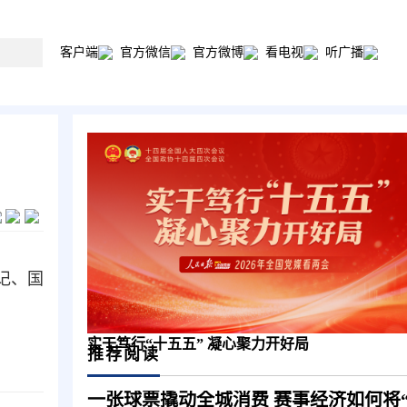
客户端
官方微信
官方微博
看电视
听广播
记、国
实干笃行“十五五” 凝心聚力开好局
推荐阅读