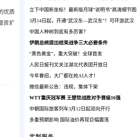
立下中国新坐标！最新版月球“说明书”高清细节图
的优质
3月14日起，开通“武汉东—武汉东”！可环游武汉
增资扩
中国人种树到底有多厉害？
伊朗总统提出结束战争三大必要条件
“黑色黄金”，重大突破！全球首发
人民日报刊文关注湖北代表团开放日
今年春招，大厂都在抢AI人才！
微信最新公告：违规，集体下架
WTT重庆冠军赛 王楚钦战胜对手晋级16强
中朝国际旅客列车3月12日起双向开行
多重预期影响 国际油价再现巨幅震荡
定制服务