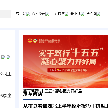
客户端
官方微信
官方微博
看电视
听广播
公司正
实干笃行“十五五” 凝心聚力开好局
推荐阅读
5家企