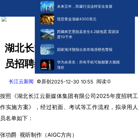
未来五年，民爆行业这样安全发展
现货黄金涨破4300美元
西藏林芝墨脱县发生4.2级地震 震源深
度10千米
湖北长江云新媒体集团 关于人
国家海洋预报台发布海浪橙色警报
员招聘结果的公示
华为余承东：所有手机可能都要大规模
涨价
长江云新闻
©原创
阅读:
0
2025-12-30 10:55
按照《湖北长江云新媒体集团有限公司2025年度招聘工
作实施方案》，经过初面、考试等工作流程，拟录用人
员名单如下：
张功爵 视听制作（AIGC方向）