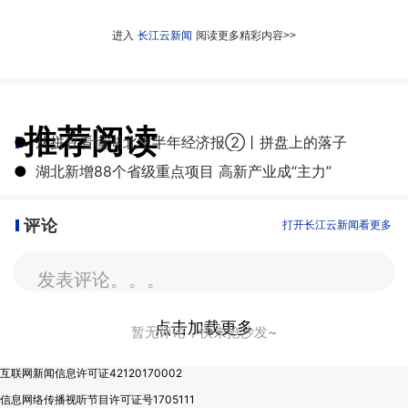
进入
长江云新闻
阅读更多精彩内容>>
推荐阅读
●
从拼豆看懂湖北上半年经济报②丨拼盘上的落子
●
湖北新增88个省级重点项目 高新产业成“主力”
评论
打开长江云新闻看更多
发表评论。。。
点击加载更多
暂无评论，快来抢沙发~
互联网新闻信息许可证42120170002
信息网络传播视听节目许可证号1705111