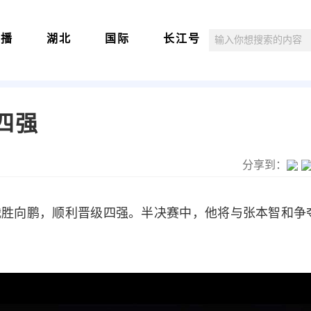
直播
湖北
国际
长江号
四强
分享到：
-0战胜向鹏，顺利晋级四强。半决赛中，他将与张本智和争