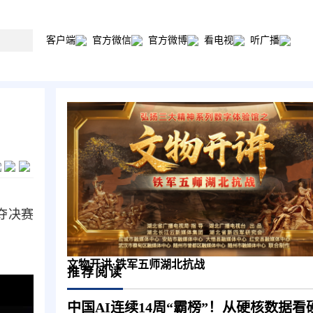
客户端
官方微信
官方微博
看电视
听广播
夺决赛
文物开讲·铁军五师湖北抗战
推荐阅读