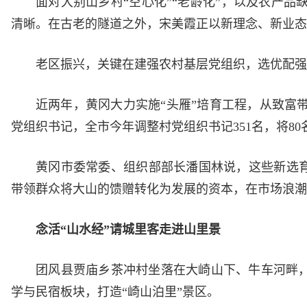
面对大别山乡村“空心化”“老龄化”，以及农产
清晰。在古老的隧道之外，宋美霞正以新理念、新业态
老区振兴，关键在建强农村基层党组织，选优配强
近两年，黄冈大力实施“头雁”培育工程，从致富
党组织书记，全市今年调整村党组织书记351名，将80
黄冈市委常委、组织部部长潘国林说，这些新选育
带领群众将大山的馈赠转化为发展的资本，在市场浪潮
念活“山水经”请城里客走进山里景
团风县贾庙乡茶冲村坐落在大崎山下、牛车河畔，曾
学与民宿板块，打造“崎山泊里”景区。