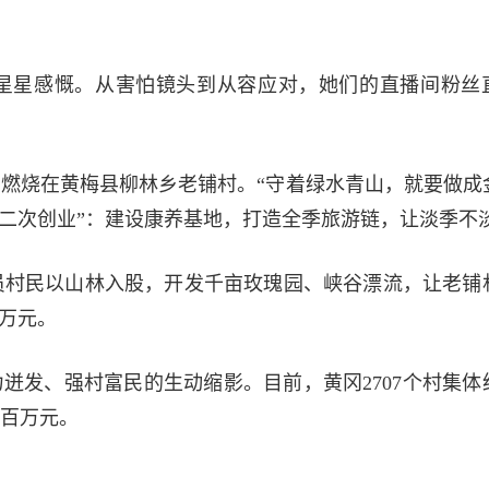
胡星星感慨。从害怕镜头到从容应对，她们的直播间粉丝
燃烧在黄梅县柳林乡老铺村。“守着绿水青山，就要做成
“二次创业”：建设康养基地，打造全季旅游链，让淡季不
动员村民以山林入股，开发千亩玫瑰园、峡谷漂流，让老铺
0万元。
迸发、强村富民的生动缩影。目前，黄冈2707个村集体
过百万元。