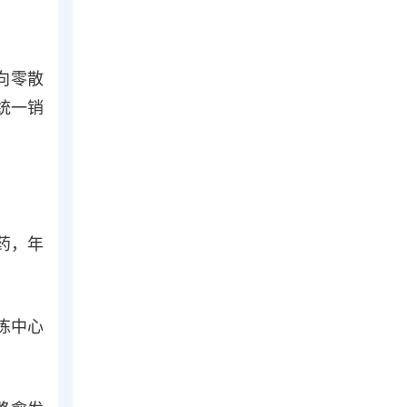
向零散
统一销
药，年
拣中心