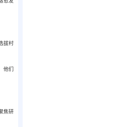
路愈发
选拔村
，他们
聚焦研