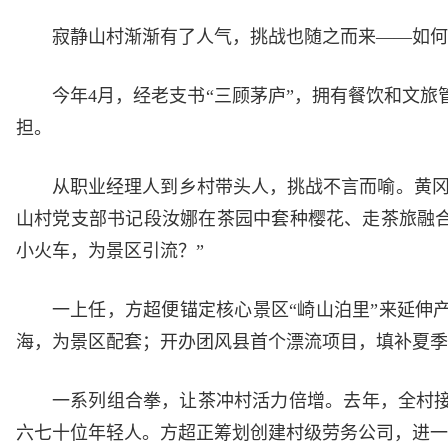
寂静山村渐渐有了人气，挑战也随之而来——如何
今年4月，经老支书“三顾茅庐”，拥有餐饮和文
担。
从职业经理人到乡村带头人，挑战不言而喻。黄冈
山村党支部书记段汝娜在茶园中套种樱花、走茶旅融合
小火车，为景区引流？”
一上任，方超便锚定核心景区“崎山泊里”来延伸
海，为景区配套；开办团风县首个漂流项目，填补夏季
一系列组合拳，让茶冲村活力倍增。去年，全村接
六七十位年轻人。方超正筹划创建村级劳务公司，进一