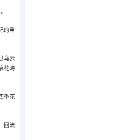
题。
记的重
县乌云
搞花海
四季花
，回流