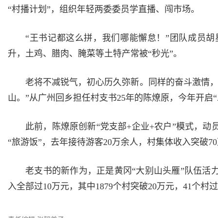
“村播计划”，组织年轻两委委员学直播、闯市场。
“王书记都这么拼，我们哪能懈怠！”团队成员
升，土鸡、腊肉、腌菜等土特产常被“秒光”。
老将不减锐气，初心历久弥新。同样的奋斗激情，
山。”从广州回乡担任村支书25年的陈燎原，今年开启
此前，陈燎原创新“党支部+企业+农户”模式，
“旅游饭”，去年接待游客20万余人，村集体收入突破7
老支书的新作为，正是黄冈“大别山头雁”队伍活力
入全部过10万元，其中1879个村突破20万元，41个村