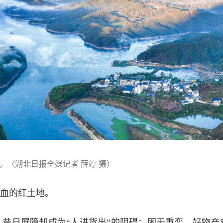
。（湖北日报全媒记者 薛婷 摄）
血的红土地。
昔日屏障却成为“人进货出”的阻碍：困于重峦，好物产