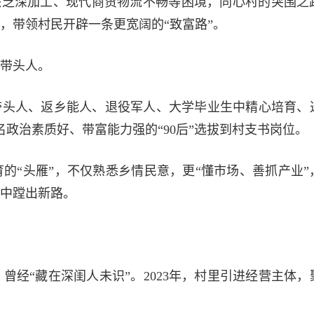
品缺乏深加工、现代商贸物流不畅等困境，同心村的突围之
，带领村民开辟一条更宽阔的“致富路”。
带头人。
带头人、返乡能人、退役军人、大学毕业生中精心培育、
名政治素质好、带富能力强的“90后”选拔到村支书岗位。
的“头雁”，不仅熟悉乡情民意，更“懂市场、善抓产业”
中蹚出新路。
经“藏在深闺人未识”。2023年，村里引进经营主体，