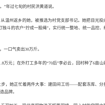
。”年过七旬的村民洪黄道说。
1年，从温州返乡的她，被推选为村党支部书记。她把目光投
打独斗的农户“拧成一股绳”，实行统一整地、统一品控、
，一口气卖出30万斤。
.8万元；在外打工多年的“70后”李必云，回村种了6亩山
止步，她正忙着两件大事：建田间工坊——配套冻库、分
造品牌。