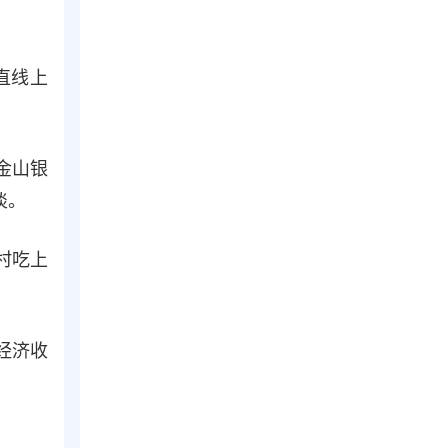
直线上
金山银
淡。
村吃上
经济收