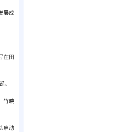
发展成
写在田
歌谣。
，竹映
头启动