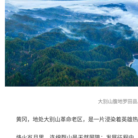
大别山腹地罗田县
黄冈，地处大别山革命老区，是一片浸染着英雄热
烽火岁月里，连绵群山是天然屏障；发展征程中，