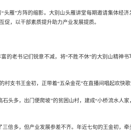
“头雁”方阵的缩影。大别山头雁讲堂每期邀请集体经济
学互促，以干部素质提升助力产业发展提质。
丰富的老书记们锐意不减，将“不胜不休”的大别山精神书
岁的村支书王金初，正带着“五朵金花”在直播间唱起欢快
高石头多，出门便爬坡”的贫困山村，建成“小桥流水人家
大了三倍多，但产业发展参差不齐。年近七旬的王金初，牵