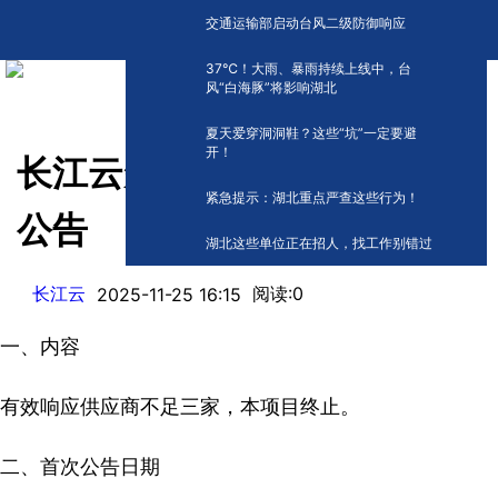
交通运输部启动台风二级防御响应
​37℃！大雨、暴雨持续上线中，台
风“白海豚”将影响湖北
夏天爱穿洞洞鞋？这些“坑”一定要避
开！
长江云短剧采购项目采购终止
紧急提示：湖北重点严查这些行为！
公告
湖北这些单位正在招人，找工作别错过
长江云
阅读:
0
2025-11-25 16:15
一、内容
有效响应供应商不足三家，本项目终止。
二、首次公告日期