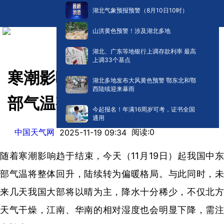
湖北气象预报预警（8月10日10时）
山洪黄色预警！涉及湖北多地
湖北、广东等地银行上调存款利率 最高
上调33个基点
寒潮影响趋于结束，今起中东
湖北多地发布大风黄色预警 鄂东北和鄂
西陆续迎来暴雨
部气温整体回升
今起报名！年满16周岁可考，证书全国
通用
​中国天气网
阅读:
0
2025-11-19 09:34
随着寒潮影响趋于结束，今天（11月19日）起我国中东
部气温将整体回升，陆续转为偏暖格局。与此同时，未
来几天我国大部将以晴为主，降水十分稀少，不仅北方
天气干燥，江南、华南的相对湿度也会明显下降，需注