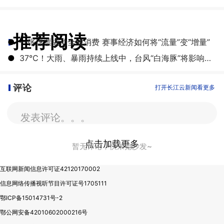
推荐阅读
●
一张球票撬动全城消费 赛事经济如何将“流量”变“增量”
●
​37℃！大雨、暴雨持续上线中，台风“白海豚”将影响湖北
评论
打开长江云新闻看更多
发表评论。。。
点击加载更多
暂无评论，快来抢沙发~
互联网新闻信息许可证42120170002
信息网络传播视听节目许可证号1705111
鄂ICP备15014731号-2
鄂公网安备42010602000216号