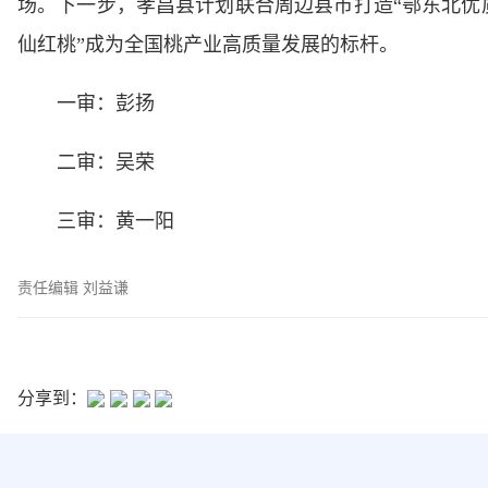
场。下一步，孝昌县计划联合周边县市打造“鄂东北优质
仙红桃”成为全国桃产业高质量发展的标杆。
一审：彭扬
二审：吴荣
三审：黄一阳
责任编辑 刘益谦
分享到：