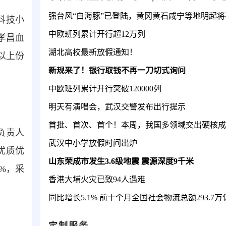
科技小
中欧班列累计开行超12万列
“孝昌血
湖北高校最新放假通知！
以上份
新规来了！银行取钱不再一刀切式询问
中欧班列累计开行突破120000列
明天有演唱会，武汉交警发布出行提示
首批、首次、首个！本周，我国多领域交出硬核成
负责人
武汉中小学放假时间出炉
优质优
山东荣成市发生3.6级地震 震源深度9千米
%，采
香港大埔火灾已致94人遇难
同比增长5.1% 前十个月全国社会物流总额293.7万
定制服务