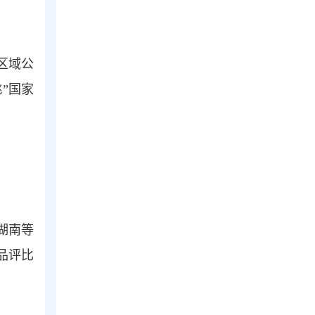
区域公
”国家
湖南等
品评比