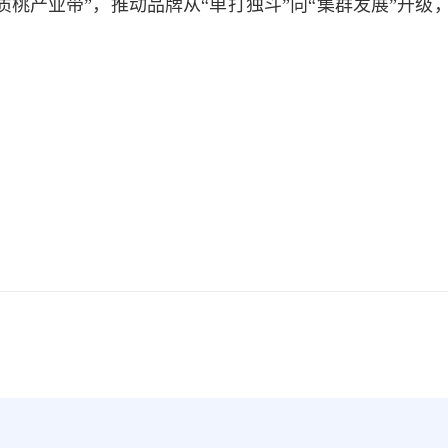
桃产业带”，推动品牌从“单打独斗”向“集群发展”升级，