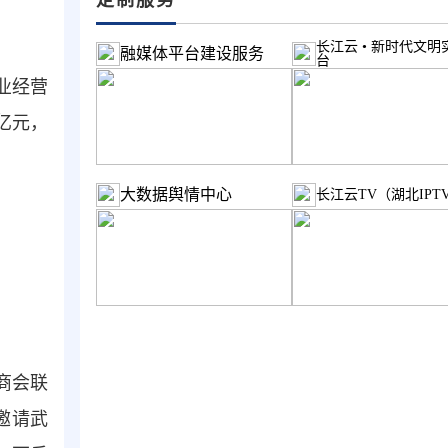
长江云 • 新时代文明
融媒体平台建设服务
台
业经营
1亿元，
大数据舆情中心
长江云TV（湖北IPT
商会联
邀请武