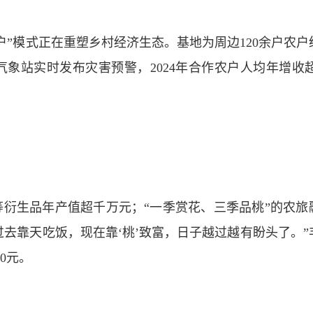
户”模式正在重塑乡村经济生态。基地为周边120余户农户
站实时发布灾害预警，2024年合作农户人均年增收超1
衍生品年产值超千万元；“一季赏花、三季品桃”的农旅
过去靠天吃饭，现在靠‘桃’致富，日子越过越有盼头了。”
0元。