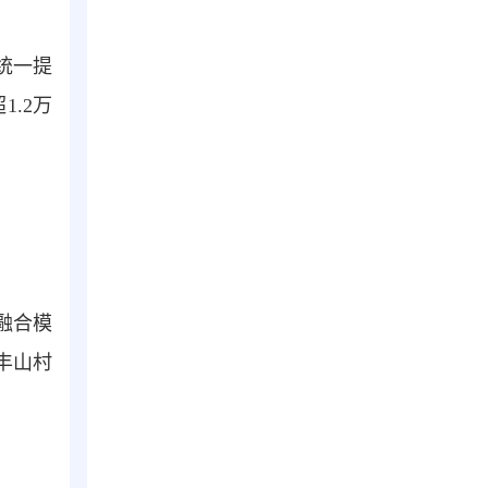
统一提
.2万
融合模
丰山村