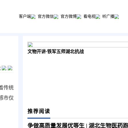
客户端
官方微信
官方微博
看电视
听广播
文物开讲·铁军五师湖北抗战
着传统
感市仅
推荐阅读