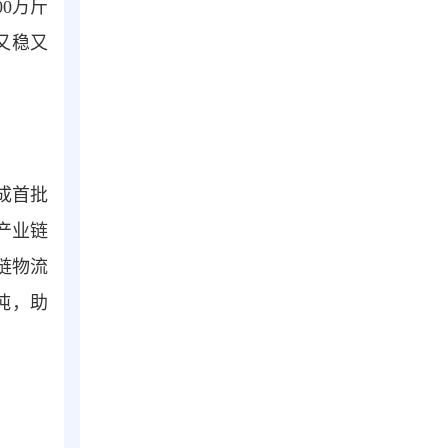
0万斤
又稳又
成首批
产业链
链物流
吨，助