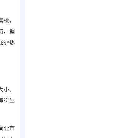
卖桃，
箱。据
的“热
大小、
等衍生
南亚市