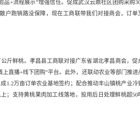
品+流程展示”增强信任。促成武汉云鼎社区团购采购30
“以前散户跑销路没保障，现在工商联带我们对接商会，订单
0万公斤鲜桃。孝昌县工商联对接广东省湖北孝昌商会，促
“线上直播+线下团购”平台。此外，还联动农业等部门推进
成1.2万亩订单农业基地签约；配合推动丰山镇桃产业冷
以上；支持黄桃果肉加工线落地，投用后日处理鲜桃超50