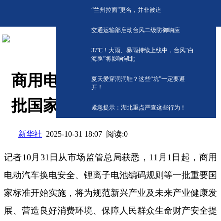
“兰州拉面”更名，并非被迫
交通运输部启动台风二级防御响应
​37℃！大雨、暴雨持续上线中，台风“白
海豚”将影响湖北
商用电动汽车换电安全等一
夏天爱穿洞洞鞋？这些“坑”一定要避
开！
批国家标准11月起实施
紧急提示：湖北重点严查这些行为！
新华社
阅读:
0
2025-10-31 18:07
记者10月31日从市场监管总局获悉，11月1日起，商用
电动汽车换电安全、锂离子电池编码规则等一批重要国
家标准开始实施，将为规范新兴产业及未来产业健康发
展、营造良好消费环境、保障人民群众生命财产安全提