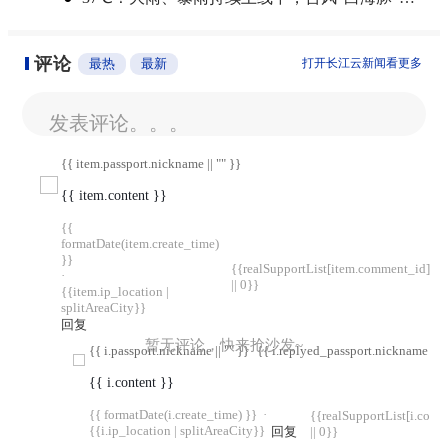
评论
最热
最新
打开长江云新闻看更多
发表评论。。。
{{ item.passport.nickname || "" }}
{{ item.content }}
{{
formatDate(item.create_time)
}}
{{realSupportList[item.comment_id]
·
|| 0}}
{{item.ip_location |
splitAreaCity}}
回复
暂无评论，快来抢沙发~
{{ i.passport.nickname || "" }}
{{ i.replyed_passport.nickname || "
{{ i.content }}
{{ formatDate(i.create_time) }}
·
{{realSupportList[i.com
{{i.ip_location | splitAreaCity}}
回复
|| 0}}