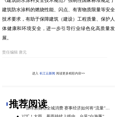
《建筑防水涂料安全技术规范》强制性国家标准规定了
建筑防水涂料的燃烧性能、闪点、有害物质限量等安全
技术要求，有助于保障建筑（建设）工程质量、保护人
体健康和环境安全，进一步引导行业绿色化高质量发
展。
责任编辑 唐元
进入
长江云新闻
阅读更多精彩内容>>
推荐阅读
●
一张球票撬动全城消费 赛事经济如何将“流量”变“增量”
●
​37℃！大雨、暴雨持续上线中，台风“白海豚”将影响湖北