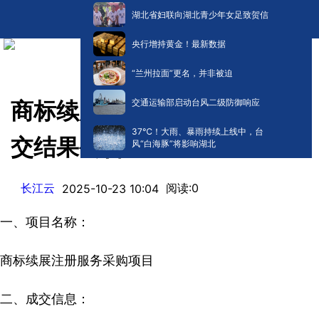
湖北省妇联向湖北青少年女足致贺信
央行增持黄金！最新数据
“兰州拉面”更名，并非被迫
交通运输部启动台风二级防御响应
商标续展注册服务采购项目成
​37℃！大雨、暴雨持续上线中，台
交结果公告
风“白海豚”将影响湖北
长江云
阅读:
0
2025-10-23 10:04
一、项目名称：
商标续展注册服务采购项目
二、成交信息：