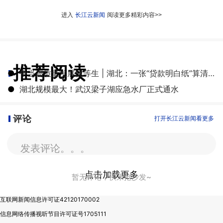
进入
长江云新闻
阅读更多精彩内容>>
推荐阅读
●
争当高质量发展优等生 | 湖北：一张“贷款明白纸”算清融资成本账
●
湖北规模最大！武汉梁子湖应急水厂正式通水
评论
打开长江云新闻看更多
发表评论。。。
点击加载更多
暂无评论，快来抢沙发~
互联网新闻信息许可证42120170002
信息网络传播视听节目许可证号1705111