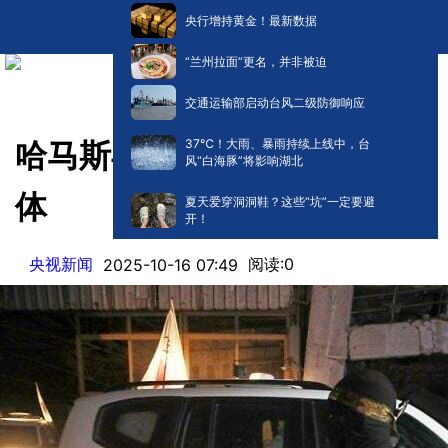
央行增持黄金！最新数据
“兰州拉面”更名，并非被迫
交通运输部启动台风二级防御响应
​37℃！大雨、暴雨持续上线中，台
哈马斯再移交2名以方人员遗
风“白海豚”将影响湖北
体
夏天爱穿洞洞鞋？这些“坑”一定要避
开！
央视新闻
阅读:
0
2025-10-16 07:49