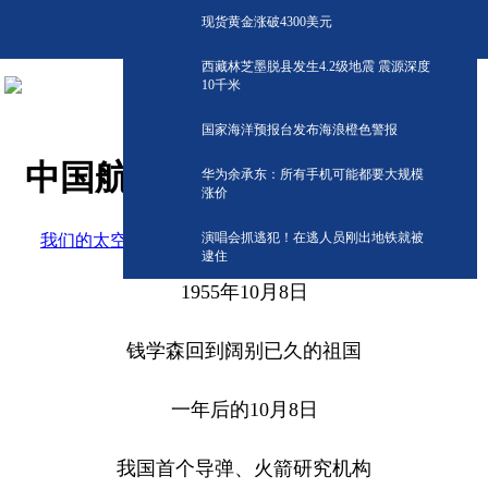
现货黄金涨破4300美元
西藏林芝墨脱县发生4.2级地震 震源深度
10千米
国家海洋预报台发布海浪橙色警报
中国航天，生日快乐！
华为余承东：所有手机可能都要大规模
涨价
演唱会抓逃犯！在逃人员刚出地铁就被
​我们的太空微信公号
阅读:
0
2025-10-08 10:51
逮住
1955年10月8日
钱学森回到阔别已久的祖国
一年后的10月8日
我国首个导弹、火箭研究机构