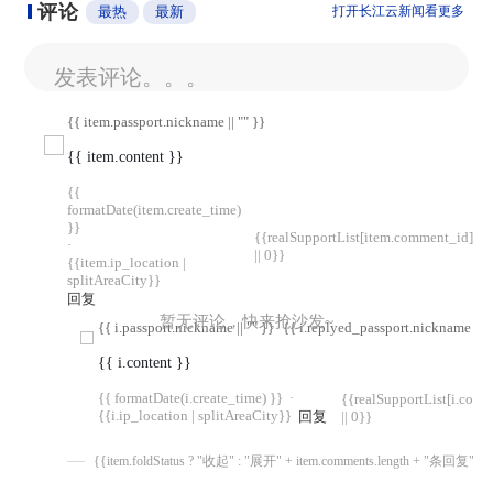
评论
最热
最新
打开长江云新闻看更多
发表评论。。。
{{ item.passport.nickname || "" }}
{{ item.content }}
{{
formatDate(item.create_time)
}}
{{realSupportList[item.comment_id]
·
|| 0}}
{{item.ip_location |
splitAreaCity}}
回复
暂无评论，快来抢沙发~
{{ i.passport.nickname || "" }}
{{ i.replyed_passport.nickname || "
{{ i.content }}
{{ formatDate(i.create_time) }}
·
{{realSupportList[i.com
{{i.ip_location | splitAreaCity}}
回复
|| 0}}
{{item.foldStatus ? "收起" : "展开" + item.comments.length + "条回复"}}