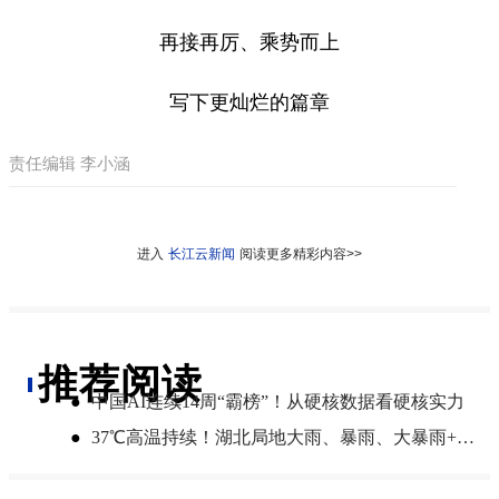
再接再厉、乘势而上
写下更灿烂的篇章
责任编辑 李小涵
进入
长江云新闻
阅读更多精彩内容>>
推荐阅读
●
中国AI连续14周“霸榜”！从硬核数据看硬核实力
●
37℃高温持续！湖北局地大雨、暴雨、大暴雨+最高9级雷暴大风