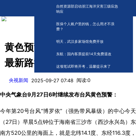
自然资源部启动浙江海洋灾害三级应急
响应
医保个人账户里的钱，怎么用才不浪
费？
明天，武汉多家场馆免费开放
黄色预警！台风“博罗依”来袭
东航：国内客票提前14天免费退改
最新路径公布
这项笔试即将开考，温馨提示来了
央视新闻
阅读:
0
2025-09-27 07:48
中央气象台9月27日6时继续发布台风黄色预警：
今年第20号台风“博罗依”（强热带风暴级）的中心今天
（27日）早晨5点钟位于海南省三沙市（西沙永兴岛）东
南方520公里的海面上，就是北纬14.1度、东经116.3度，