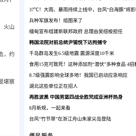
兵种军旗发布！组图来了
，火山
缅甸宣布组建新联邦政府 总理由吴纽梭担任
韩国法院对前总统尹锡悦下达拘捕令
千岛群岛发生6.5级地震 震源深度10千米
击，约
8.7级强震影响全球多地！我国已启动应急响应
是堪察
湖北这些单位正在招人
再胜波黑 中国男篮四战全胜完成亚洲杯热身
8月新规，一起来看
台风“竹节草”在浙江舟山朱家尖岛登陆
便民服务