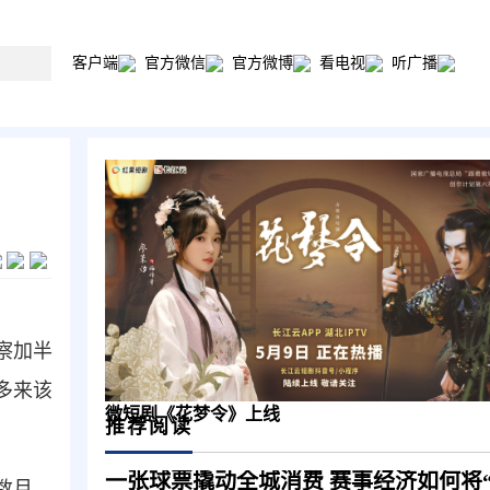
客户端
官方微信
官方微博
看电视
听广播
察加半
多来该
微短剧《花梦令》上线
推荐阅读
数月，