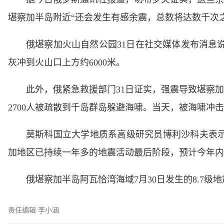
堪察加半岛附近“还会发生有感余震，总数将达数千次
俄堪察加火山自然公园31日在社交媒体发布消息
灰冲到火山口上方约6000米。
此外，俄紧急救援部门31日证实，强震导致堪察
2700人被疏散到千岛群岛躲避海啸。当天，被海啸冲
莫斯科国立大学地质系高级研究员博利沙科夫表示
加地区已持续一年多的地震活动最后阶段，预计今年内
俄堪察加半岛阿瓦恰湾海域7月30日发生的8.7级
责任编辑 李小涵