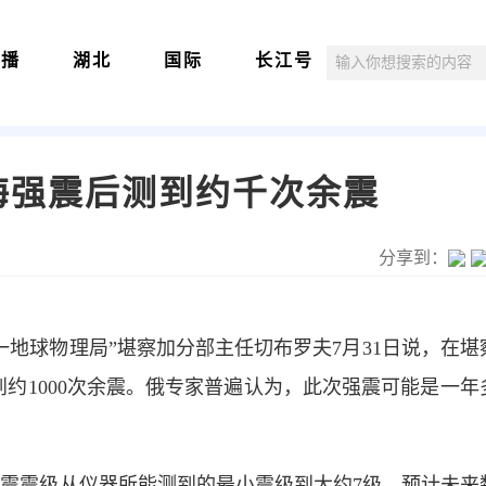
直播
湖北
国际
长江号
海强震后测到约千次余震
分享到：
地球物理局”堪察加分部主任切布罗夫7月31日说，在堪
到约1000次余震。俄专家普遍认为，此次强震可能是一年
震震级从仪器所能测到的最小震级到大约7级。预计未来